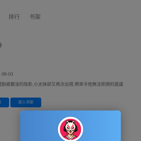
排行
书架
》
8-03
擺脫被霸淩的陰影,小太妹卻又再次出現,帶來令他無法拒絕的提議
读
放入书架