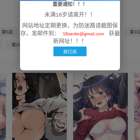
重要通知！！！
未满18岁请离开！！
网站地址定期更换，为防迷路请截图保
第5話
第6話
第7話
第8話
第9話
第10
存，发邮件到：
获最
18senlin@gmail.com
新网址！！！
第18話
朕已阅