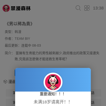
13:38
《男以稀為貴》
类型：
韩漫
作者：
TEAM BIY
最后更新：连载中 08-03
简介：
當擁有生育能力的男性越來越少,政府推出的政策又接連失
敗,究竟該怎麽做才能拯救生育率呢？
开始阅读
放入书架
漫画章节
第1話
第2話
第3話
第4話
重要通知！！！
未满18岁请离开！！
第5話
第6話
第7話
第8話