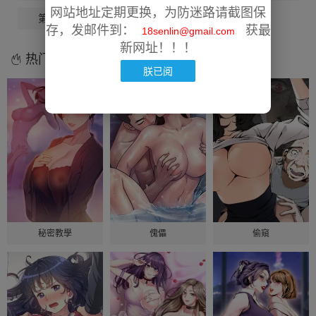
网站地址定期更换，为防迷路请截图保
第9話
第10話
第11話
存，发邮件到：
获最
18senlin@gmail.com
新网址！！！
热门漫画
朕已阅
秘密教學
傀儡
偷窺